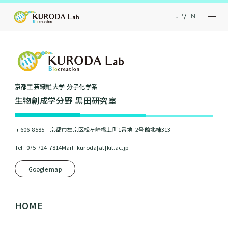
JP
EN
京都⼯芸繊維⼤学 分⼦化学系
⽣物創成学分野 黒⽥研究室
〒606-8585 京都市左京区松ヶ崎橋上町1番地 2号館北棟313
Tel : 075-724-7814
Mail : kuroda[at]kit.ac.jp
Google map
HOME