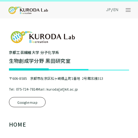
JP
EN
京都⼯芸繊維⼤学 分⼦化学系
⽣物創成学分野 黒⽥研究室
〒606-8585 京都市左京区松ヶ崎橋上町1番地 2号館北棟313
Tel : 075-724-7814
Mail : kuroda[at]kit.ac.jp
Google map
HOME