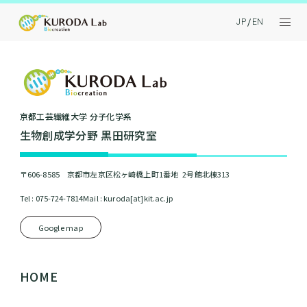
JP
EN
京都⼯芸繊維⼤学 分⼦化学系
⽣物創成学分野 黒⽥研究室
〒606-8585 京都市左京区松ヶ崎橋上町1番地 2号館北棟313
Tel : 075-724-7814
Mail : kuroda[at]kit.ac.jp
Google map
HOME