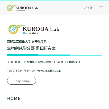
JP
EN
京都⼯芸繊維⼤学 分⼦化学系
⽣物創成学分野 黒⽥研究室
〒606-8585 京都市左京区松ヶ崎橋上町1番地 2号館北棟313
Tel : 075-724-7814
Mail : kuroda[at]kit.ac.jp
Google map
HOME