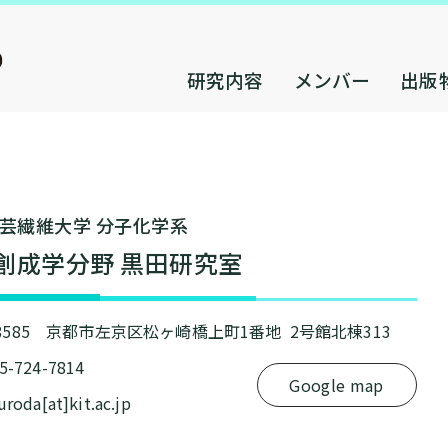
研究内容
メンバー
出版
芸繊維⼤学 分⼦化学系
創成学分野 黒⽥研究室
-8585 京都市左京区松ヶ崎橋上町1番地 2号館北棟313
75-724-7814
Google map
kuroda[at]kit.ac.jp