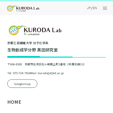
JP
EN
京都⼯芸繊維⼤学 分⼦化学系
⽣物創成学分野 黒⽥研究室
〒606-8585 京都市左京区松ヶ崎橋上町1番地 2号館北棟313
Tel : 075-724-7814
Mail : kuroda[at]kit.ac.jp
Google map
HOME