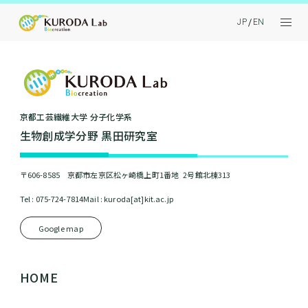
JP
EN
京都⼯芸繊維⼤学 分⼦化学系
⽣物創成学分野 黒⽥研究室
〒606-8585 京都市左京区松ヶ崎橋上町1番地 2号館北棟313
Tel : 075-724-7814
Mail : kuroda[at]kit.ac.jp
Google map
HOME