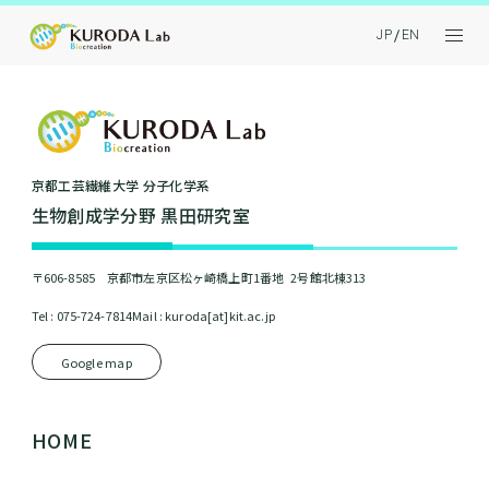
JP
EN
京都⼯芸繊維⼤学 分⼦化学系
⽣物創成学分野 黒⽥研究室
〒606-8585 京都市左京区松ヶ崎橋上町1番地 2号館北棟313
Tel : 075-724-7814
Mail : kuroda[at]kit.ac.jp
Google map
HOME