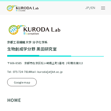
JP
EN
京都⼯芸繊維⼤学 分⼦化学系
⽣物創成学分野 黒⽥研究室
〒606-8585 京都市左京区松ヶ崎橋上町1番地 2号館北棟313
Tel : 075-724-7814
Mail : kuroda[at]kit.ac.jp
Google map
HOME