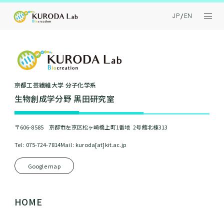
JP
EN
京都⼯芸繊維⼤学 分⼦化学系
⽣物創成学分野 黒⽥研究室
〒606-8585 京都市左京区松ヶ崎橋上町1番地 2号館北棟313
Tel : 075-724-7814
Mail : kuroda[at]kit.ac.jp
Google map
HOME