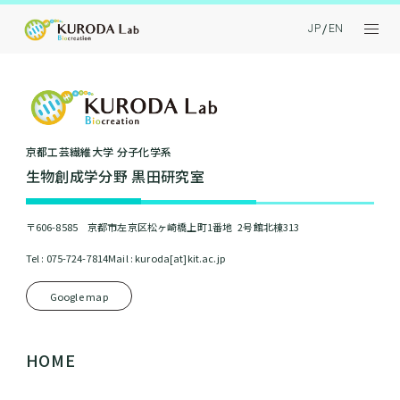
JP
EN
京都⼯芸繊維⼤学 分⼦化学系
⽣物創成学分野 黒⽥研究室
〒606-8585 京都市左京区松ヶ崎橋上町1番地 2号館北棟313
Tel : 075-724-7814
Mail : kuroda[at]kit.ac.jp
Google map
HOME