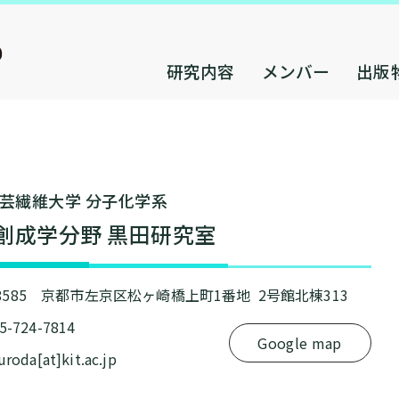
研究内容
メンバー
出版
芸繊維⼤学 分⼦化学系
創成学分野 黒⽥研究室
-8585 京都市左京区松ヶ崎橋上町1番地 2号館北棟313
75-724-7814
Google map
kuroda[at]kit.ac.jp