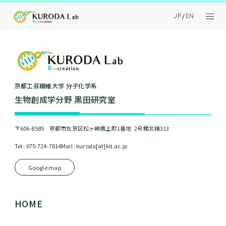
JP
EN
京都⼯芸繊維⼤学 分⼦化学系
⽣物創成学分野 黒⽥研究室
〒606-8585 京都市左京区松ヶ崎橋上町1番地 2号館北棟313
Tel : 075-724-7814
Mail : kuroda[at]kit.ac.jp
Google map
HOME