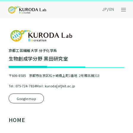
JP
EN
京都⼯芸繊維⼤学 分⼦化学系
⽣物創成学分野 黒⽥研究室
〒606-8585 京都市左京区松ヶ崎橋上町1番地 2号館北棟313
Tel : 075-724-7814
Mail : kuroda[at]kit.ac.jp
Google map
HOME