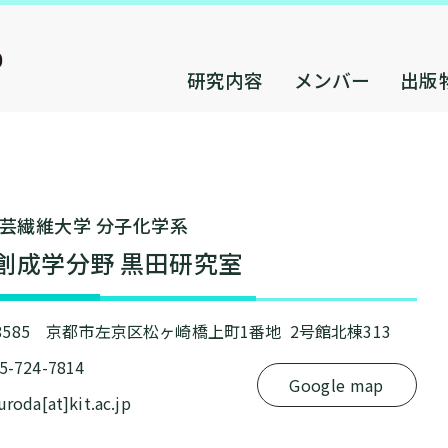
研究内容
メンバー
出版
芸繊維⼤学 分⼦化学系
創成学分野 黒⽥研究室
-8585 京都市左京区松ヶ崎橋上町1番地 2号館北棟313
75-724-7814
Google map
kuroda[at]kit.ac.jp