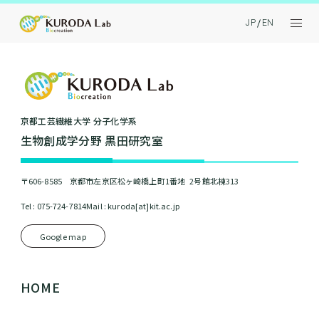
JP
EN
京都⼯芸繊維⼤学 分⼦化学系
⽣物創成学分野 黒⽥研究室
〒606-8585 京都市左京区松ヶ崎橋上町1番地 2号館北棟313
Tel : 075-724-7814
Mail : kuroda[at]kit.ac.jp
Google map
HOME