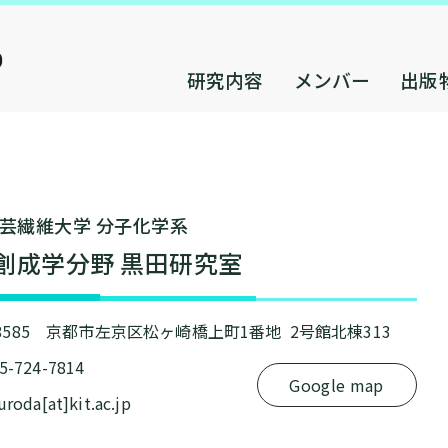
研究内容
メンバー
出版
芸繊維⼤学 分⼦化学系
創成学分野 黒⽥研究室
-8585 京都市左京区松ヶ崎橋上町1番地 2号館北棟313
75-724-7814
Google map
kuroda[at]kit.ac.jp