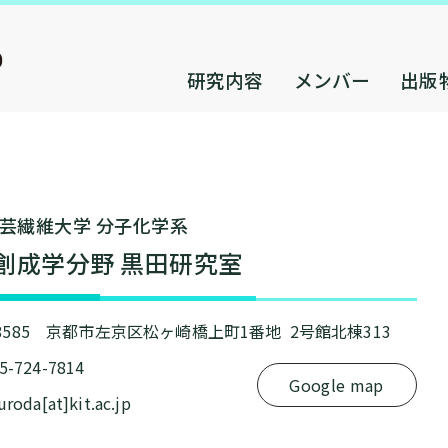
研究内容
メンバー
出版
芸繊維⼤学 分⼦化学系
創成学分野 黒⽥研究室
-8585 京都市左京区松ヶ崎橋上町1番地 2号館北棟313
75-724-7814
Google map
kuroda[at]kit.ac.jp