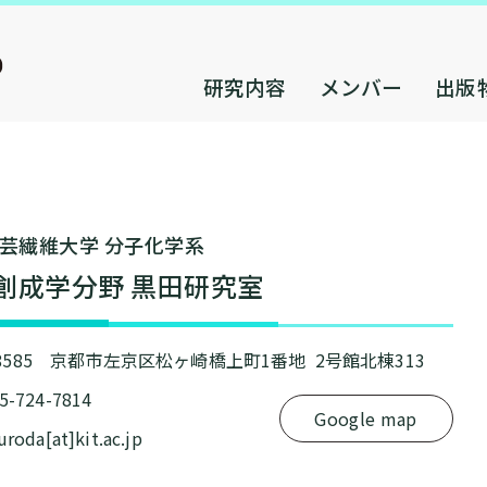
研究内容
メンバー
出版
芸繊維⼤学 分⼦化学系
創成学分野 黒⽥研究室
-8585 京都市左京区松ヶ崎橋上町1番地 2号館北棟313
75-724-7814
Google map
kuroda[at]kit.ac.jp