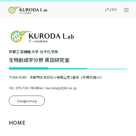
JP
EN
京都⼯芸繊維⼤学 分⼦化学系
⽣物創成学分野 黒⽥研究室
〒606-8585 京都市左京区松ヶ崎橋上町1番地 2号館北棟313
Tel : 075-724-7814
Mail : kuroda[at]kit.ac.jp
Google map
HOME