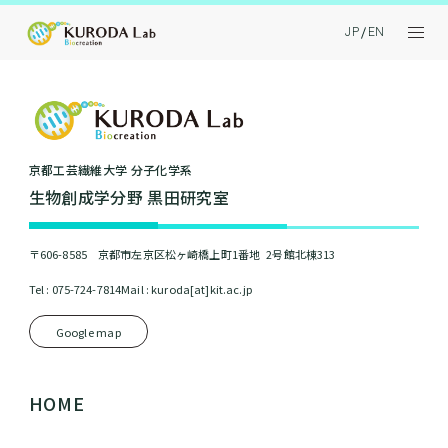
JP
EN
京都⼯芸繊維⼤学 分⼦化学系
⽣物創成学分野 黒⽥研究室
〒606-8585 京都市左京区松ヶ崎橋上町1番地 2号館北棟313
Tel : 075-724-7814
Mail : kuroda[at]kit.ac.jp
Google map
HOME