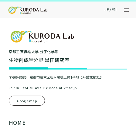
JP
EN
京都⼯芸繊維⼤学 分⼦化学系
⽣物創成学分野 黒⽥研究室
〒606-8585 京都市左京区松ヶ崎橋上町1番地 2号館北棟313
Tel : 075-724-7814
Mail : kuroda[at]kit.ac.jp
Google map
HOME